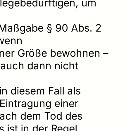
flegebedürftigen, um
 Maßgabe § 90 Abs. 2
 wenn
ener Größe bewohnen –
 auch dann nicht
n diesem Fall als
Eintragung einer
nach dem Tod des
ist in der Regel