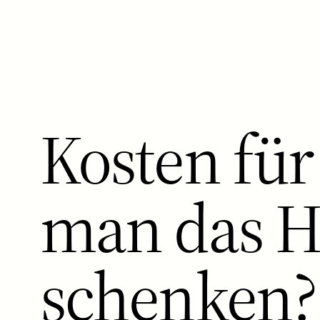
Kosten für
man das H
schenken?