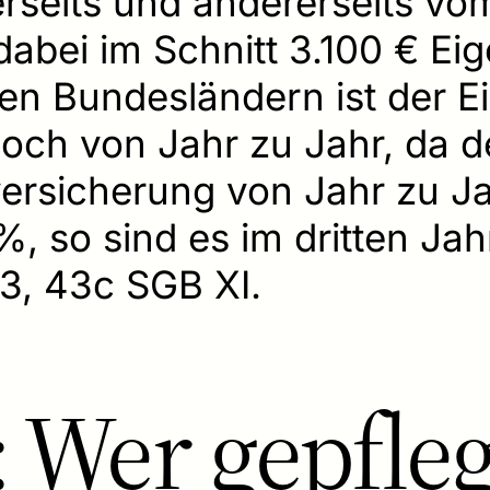
rseits und andererseits vo
 dabei im Schnitt 3.100 € Ei
en Bundesländern ist der Ei
doch von Jahr zu Jahr, da d
rsicherung von Jahr zu Jah
5%, so sind es im dritten J
3, 43c SGB XI.
 Wer gepfleg