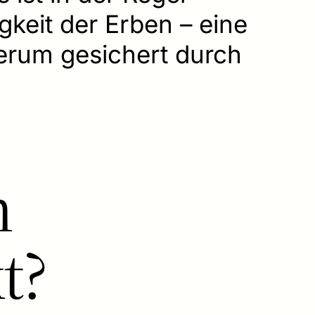
gkeit der Erben – eine
erum gesichert durch
n
t?