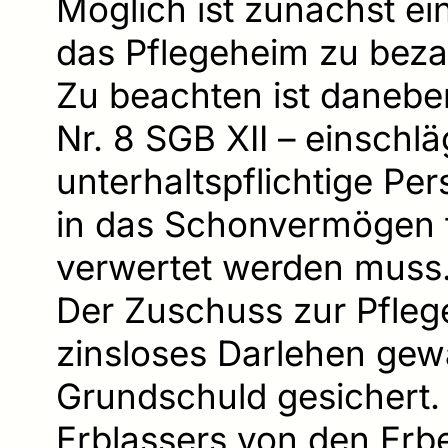
Möglich ist zunächst e
das Pflegeheim zu beza
Zu beachten ist danebe
Nr. 8 SGB XII – einschl
unterhaltspflichtige P
in das Schonvermögen fä
verwertet werden muss
Der Zuschuss zur Pflege
zinsloses Darlehen gewä
Grundschuld gesichert
Erblassers von den Erbe