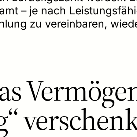
amt – je nach Leistungsfähi
lung zu vereinbaren, wied
das Vermöge
ig“ verschenk